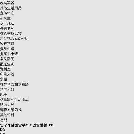
收纳容器
其他生活用品
宣传中心
新闻室
认证现状
持有专利
核心材质比较
产品视频&留言板
客户支持
报价申请
提案书申请
常见疑问
配送查询
资料室
印刷刀线
水瓶
收纳容器和储蓄罐
箱内刀线
瓶子
储蓄罐和生活用品
贴纸刀线
薄膜衬纸刀线
其他资料
검색
연구개발전담부서 > 인증현황_ch
KO