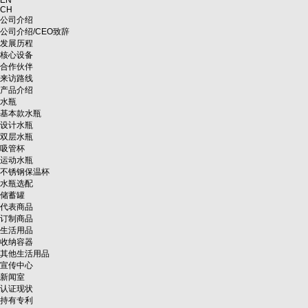
EN
CH
公司介绍
公司介绍/CEO致辞
发展历程
核心设备
合作伙伴
来访路线
产品介绍
水瓶
基本款水瓶
设计水瓶
双层水瓶
吸管杯
运动水瓶
不锈钢保温杯
水瓶选配
储蓄罐
代表商品
订制商品
生活用品
收纳容器
其他生活用品
宣传中心
新闻室
认证现状
持有专利