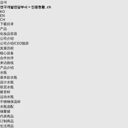
검색
연구개발전담부서 > 인증현황_ch
KO
EN
CH
下载目录
产品
化妆品容器
公司介绍
公司介绍/CEO致辞
发展历程
核心设备
合作伙伴
来访路线
产品介绍
水瓶
基本款水瓶
设计水瓶
双层水瓶
吸管杯
运动水瓶
不锈钢保温杯
水瓶选配
储蓄罐
代表商品
订制商品
生活用品