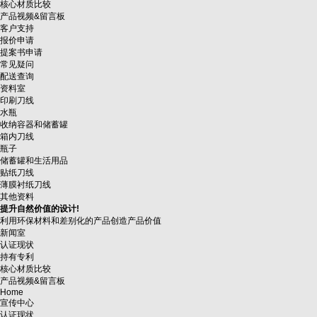
核心材质比较
产品视频&留言板
客户支持
报价申请
提案书申请
常见疑问
配送查询
资料室
印刷刀线
水瓶
收纳容器和储蓄罐
箱内刀线
瓶子
储蓄罐和生活用品
贴纸刀线
薄膜衬纸刀线
其他资料
提升自然价值的设计!
利用环保材料和差别化的产品创造产品价值
新闻室
认证现状
持有专利
核心材质比较
产品视频&留言板
Home
宣传中心
认证现状