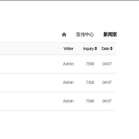
宣传中心
新闻室
Writer
Inquiry
Date
Admin
7549
04-07
Admin
7418
04-07
Admin
7546
04-07