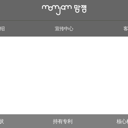
介绍
宣传中心
客
提升自然价值的设计!
利用环保材料和差别化的产品创造产品价值
状
持有专利
核心