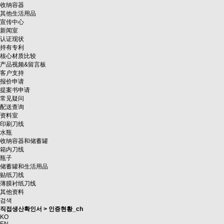
收纳容器
其他生活用品
宣传中心
新闻室
认证现状
持有专利
核心材质比较
产品视频&留言板
客户支持
报价申请
提案书申请
常见疑问
配送查询
资料室
印刷刀线
水瓶
收纳容器和储蓄罐
箱内刀线
瓶子
储蓄罐和生活用品
贴纸刀线
薄膜衬纸刀线
其他资料
검색
직접생산확인서 > 인증현황_ch
KO