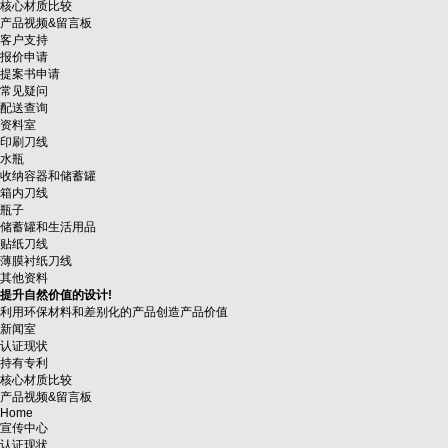
核心材质比较
产品视频&留言板
客户支持
报价申请
提案书申请
常见疑问
配送查询
资料室
印刷刀线
水瓶
收纳容器和储蓄罐
箱内刀线
瓶子
储蓄罐和生活用品
贴纸刀线
薄膜衬纸刀线
其他资料
提升自然价值的设计!
利用环保材料和差别化的产品创造产品价值
新闻室
认证现状
持有专利
核心材质比较
产品视频&留言板
Home
宣传中心
认证现状