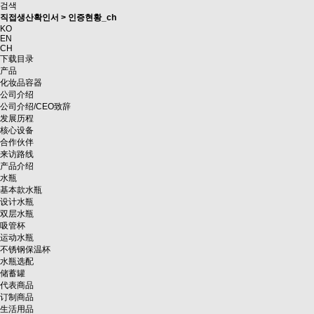
검색
직접생산확인서 > 인증현황_ch
KO
EN
CH
下载目录
产品
化妆品容器
公司介绍
公司介绍/CEO致辞
发展历程
核心设备
合作伙伴
来访路线
产品介绍
水瓶
基本款水瓶
设计水瓶
双层水瓶
吸管杯
运动水瓶
不锈钢保温杯
水瓶选配
储蓄罐
代表商品
订制商品
生活用品