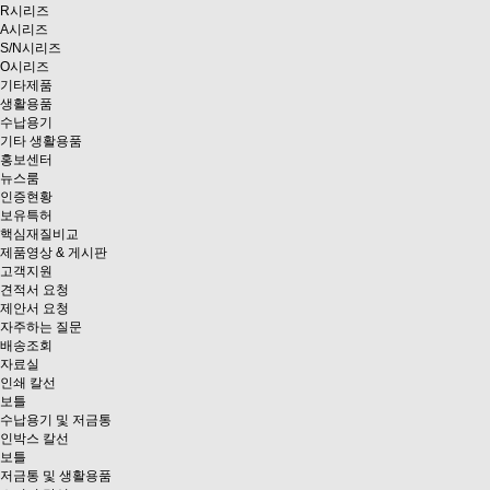
R시리즈
A시리즈
S/N시리즈
O시리즈
기타제품
생활용품
수납용기
기타 생활용품
홍보센터
뉴스룸
인증현황
보유특허
핵심재질비교
제품영상 & 게시판
고객지원
견적서 요청
제안서 요청
자주하는 질문
배송조회
자료실
인쇄 칼선
보틀
수납용기 및 저금통
인박스 칼선
보틀
저금통 및 생활용품