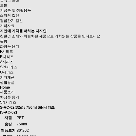
인박스 칼선
보틀
저금통 및 생활용품
스티커 칼선
필름간지 칼선
기타자료
자연에 가치를 더하는 디자인!
친환경 소재와 차별화된 제품으로
가치있는 상품을 만나보세요.
물병
화장품 용기
F시리즈
R시리즈
A시리즈
S/N시리즈
O시리즈
기타제품
생활용품
Home
제품소개
화장품 용기
SN시리즈
S-AC-02(32ø) / 750ml
S/N시리즈
(S-AC-02)
재질
PET
용량
750ml
제품크기
80*202