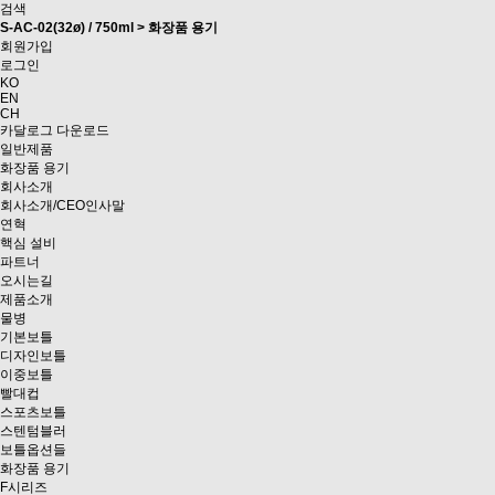
검색
S-AC-02(32ø) / 750ml > 화장품 용기
회원가입
로그인
KO
EN
CH
카달로그 다운로드
일반제품
화장품 용기
회사소개
회사소개/CEO인사말
연혁
핵심 설비
파트너
오시는길
제품소개
물병
기본보틀
디자인보틀
이중보틀
빨대컵
스포츠보틀
스텐텀블러
보틀옵션들
화장품 용기
F시리즈