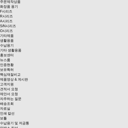
주문제작상품
화장품 용기
F시리즈
R시리즈
A시리즈
S/N시리즈
O시리즈
기타제품
생활용품
수납용기
기타 생활용품
홍보센터
뉴스룸
인증현황
보유특허
핵심재질비교
제품영상 & 게시판
고객지원
견적서 요청
제안서 요청
자주하는 질문
배송조회
자료실
인쇄 칼선
보틀
수납용기 및 저금통