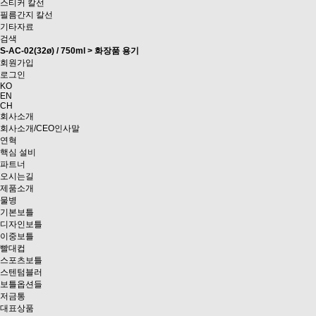
스티커 칼선
필름간지 칼선
기타자료
검색
S-AC-02(32ø) / 750ml > 화장품 용기
회원가입
로그인
KO
EN
CH
회사소개
회사소개/CEO인사말
연혁
핵심 설비
파트너
오시는길
제품소개
물병
기본보틀
디자인보틀
이중보틀
빨대컵
스포츠보틀
스텐텀블러
보틀옵션들
저금통
대표상품