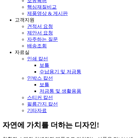
보유특허
핵심재질비교
제품영상 & 게시판
고객지원
견적서 요청
제안서 요청
자주하는 질문
배송조회
자료실
인쇄 칼선
보틀
수납용기 및 저금통
인박스 칼선
보틀
저금통 및 생활용품
스티커 칼선
필름간지 칼선
기타자료
자연에 가치를 더하는 디자인!