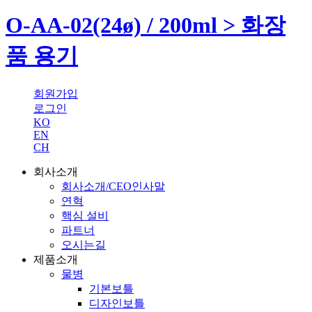
O-AA-02(24ø) / 200ml > 화장
품 용기
회원가입
로그인
KO
EN
CH
회사소개
회사소개/CEO인사말
연혁
핵심 설비
파트너
오시는길
제품소개
물병
기본보틀
디자인보틀