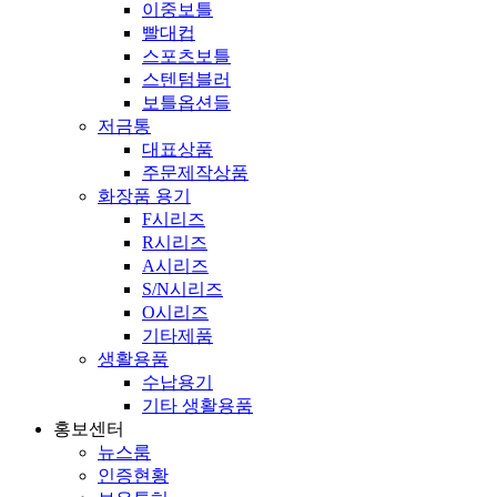
이중보틀
빨대컵
스포츠보틀
스텐텀블러
보틀옵션들
저금통
대표상품
주문제작상품
화장품 용기
F시리즈
R시리즈
A시리즈
S/N시리즈
O시리즈
기타제품
생활용품
수납용기
기타 생활용품
홍보센터
뉴스룸
인증현황