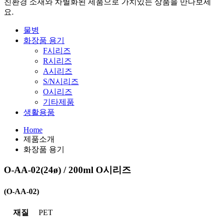
친환경 소재와 차별화된 제품으로
가치있는 상품을 만나보세
요.
물병
화장품 용기
F시리즈
R시리즈
A시리즈
S/N시리즈
O시리즈
기타제품
생활용품
Home
제품소개
화장품 용기
O-AA-02(24ø) / 200ml
O시리즈
(O-AA-02)
재질
PET