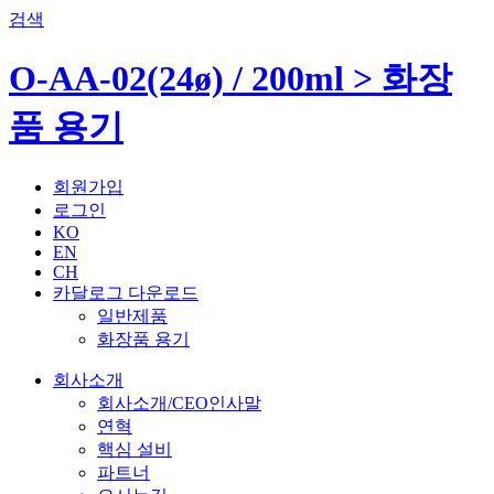
검색
O-AA-02(24ø) / 200ml > 화장
품 용기
회원가입
로그인
KO
EN
CH
카달로그 다운로드
일반제품
화장품 용기
회사소개
회사소개/CEO인사말
연혁
핵심 설비
파트너