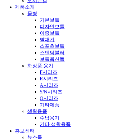
오시는길
제품소개
물병
기본보틀
디자인보틀
이중보틀
빨대컵
스포츠보틀
스텐텀블러
보틀옵션들
화장품 용기
F시리즈
R시리즈
A시리즈
S/N시리즈
O시리즈
기타제품
생활용품
수납용기
기타 생활용품
홍보센터
뉴스룸