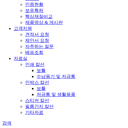
인증현황
보유특허
핵심재질비교
제품영상 & 게시판
고객지원
견적서 요청
제안서 요청
자주하는 질문
배송조회
자료실
인쇄 칼선
보틀
수납용기 및 저금통
인박스 칼선
보틀
저금통 및 생활용품
스티커 칼선
필름간지 칼선
기타자료
검색