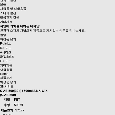
인박스 칼선
보틀
저금통 및 생활용품
스티커 칼선
필름간지 칼선
기타자료
자연에 가치를 더하는 디자인!
친환경 소재와 차별화된 제품으로
가치있는 상품을 만나보세요.
물병
화장품 용기
F시리즈
R시리즈
A시리즈
S/N시리즈
O시리즈
기타제품
생활용품
Home
제품소개
화장품 용기
SN시리즈
S-AE-500(32ø) / 500ml
S/N시리즈
(S-AE-500)
재질
PET
용량
500ml
제품크기
72*177