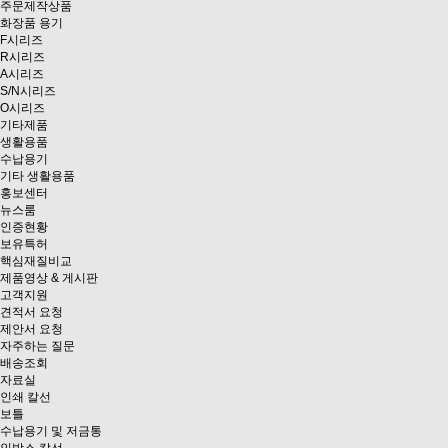
주문제작상품
화장품 용기
F시리즈
R시리즈
A시리즈
S/N시리즈
O시리즈
기타제품
생활용품
수납용기
기타 생활용품
홍보센터
뉴스룸
인증현황
보유특허
핵심재질비교
제품영상 & 게시판
고객지원
견적서 요청
제안서 요청
자주하는 질문
배송조회
자료실
인쇄 칼선
보틀
수납용기 및 저금통