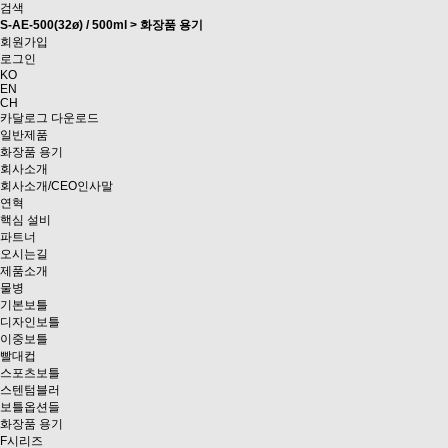
검색
S-AE-500(32ø) / 500ml > 화장품 용기
회원가입
로그인
KO
EN
CH
카달로그 다운로드
일반제품
화장품 용기
회사소개
회사소개/CEO인사말
연혁
핵심 설비
파트너
오시는길
제품소개
물병
기본보틀
디자인보틀
이중보틀
빨대컵
스포츠보틀
스텐텀블러
보틀옵션들
화장품 용기
F시리즈