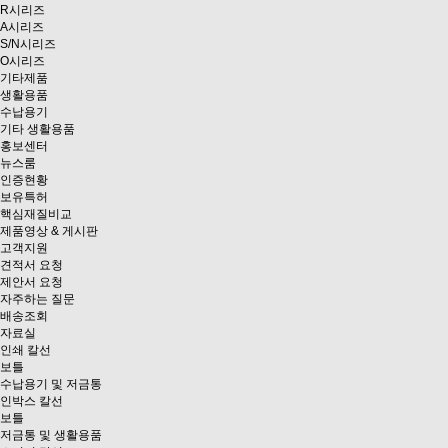
R시리즈
A시리즈
S/N시리즈
O시리즈
기타제품
생활용품
수납용기
기타 생활용품
홍보센터
뉴스룸
인증현황
보유특허
핵심재질비교
제품영상 & 게시판
고객지원
견적서 요청
제안서 요청
자주하는 질문
배송조회
자료실
인쇄 칼선
보틀
수납용기 및 저금통
인박스 칼선
보틀
저금통 및 생활용품