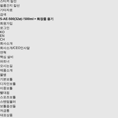
스티커 칼선
필름간지 칼선
기타자료
검색
S-AE-500(32ø) / 500ml > 화장품 용기
회원가입
로그인
KO
EN
CH
회사소개
회사소개/CEO인사말
연혁
핵심 설비
파트너
오시는길
제품소개
물병
기본보틀
디자인보틀
이중보틀
빨대컵
스포츠보틀
스텐텀블러
보틀옵션들
저금통
대표상품