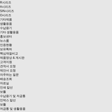
R시리즈
A시리즈
S/N시리즈
O시리즈
기타제품
생활용품
수납용기
기타 생활용품
홍보센터
뉴스룸
인증현황
보유특허
핵심재질비교
제품영상 & 게시판
고객지원
견적서 요청
제안서 요청
자주하는 질문
배송조회
자료실
인쇄 칼선
보틀
수납용기 및 저금통
인박스 칼선
보틀
저금통 및 생활용품