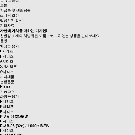
인박스 칼선
보틀
저금통 및 생활용품
스티커 칼선
필름간지 칼선
기타자료
자연에 가치를 더하는 디자인!
친환경 소재와 차별화된 제품으로
가치있는 상품을 만나보세요.
물병
화장품 용기
F시리즈
R시리즈
A시리즈
S/N시리즈
O시리즈
기타제품
생활용품
Home
제품소개
화장품 용기
R시리즈
R시리즈
R시리즈
R-AA-06(2)
NEW
R시리즈
R-AB-05 (32ø) / 1,000ml
NEW
R시리즈