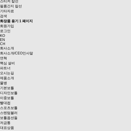
스티커 칼선
필름간지 칼선
기타자료
검색
화장품 용기 1 페이지
회원가입
로그인
KO
EN
CH
회사소개
회사소개/CEO인사말
연혁
핵심 설비
파트너
오시는길
제품소개
물병
기본보틀
디자인보틀
이중보틀
빨대컵
스포츠보틀
스텐텀블러
보틀옵션들
저금통
대표상품