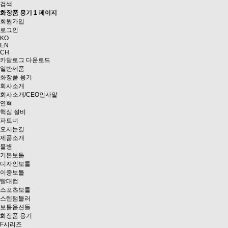
검색
화장품 용기 1 페이지
회원가입
로그인
KO
EN
CH
카달로그 다운로드
일반제품
화장품 용기
회사소개
회사소개/CEO인사말
연혁
핵심 설비
파트너
오시는길
제품소개
물병
기본보틀
디자인보틀
이중보틀
빨대컵
스포츠보틀
스텐텀블러
보틀옵션들
화장품 용기
F시리즈