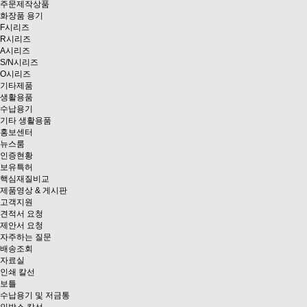
주문제작상품
화장품 용기
F시리즈
R시리즈
A시리즈
S/N시리즈
O시리즈
기타제품
생활용품
수납용기
기타 생활용품
홍보센터
뉴스룸
인증현황
보유특허
핵심재질비교
제품영상 & 게시판
고객지원
견적서 요청
제안서 요청
자주하는 질문
배송조회
자료실
인쇄 칼선
보틀
수납용기 및 저금통