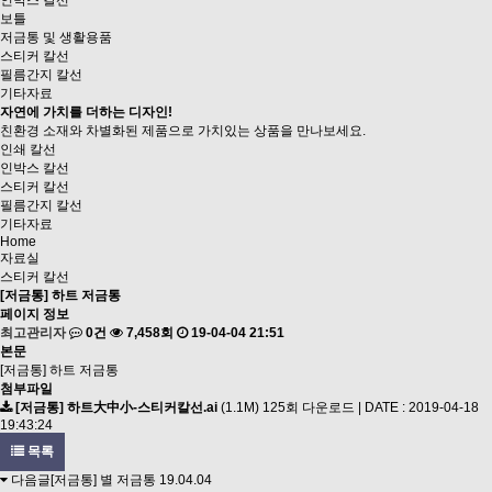
인박스 칼선
보틀
저금통 및 생활용품
스티커 칼선
필름간지 칼선
기타자료
자연에 가치를 더하는 디자인!
친환경 소재와 차별화된 제품으로
가치있는 상품을 만나보세요.
인쇄 칼선
인박스 칼선
스티커 칼선
필름간지 칼선
기타자료
Home
자료실
스티커 칼선
[저금통] 하트 저금통
페이지 정보
최고관리자
0건
7,458회
19-04-04 21:51
본문
[저금통] 하트 저금통
첨부파일
[저금통] 하트大中小-스티커칼선.ai
(1.1M)
125회 다운로드 | DATE : 2019-04-18
19:43:24
목록
다음글
[저금통] 별 저금통
19.04.04