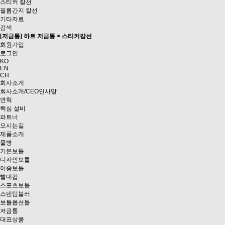
스티커 칼선
필름간지 칼선
기타자료
검색
[저금통] 하트 저금통 > 스티커칼선
회원가입
로그인
KO
EN
CH
회사소개
회사소개/CEO인사말
연혁
핵심 설비
파트너
오시는길
제품소개
물병
기본보틀
디자인보틀
이중보틀
빨대컵
스포츠보틀
스텐텀블러
보틀옵션들
저금통
대표상품