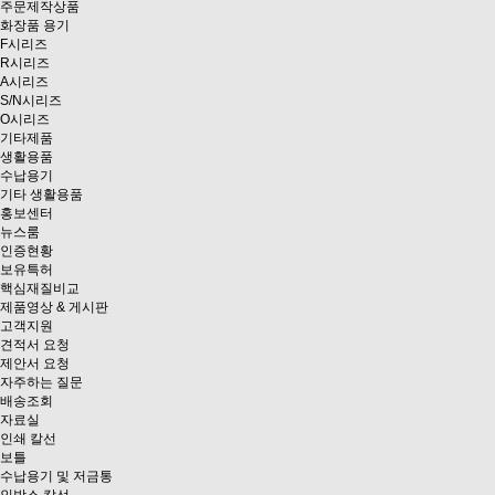
주문제작상품
화장품 용기
F시리즈
R시리즈
A시리즈
S/N시리즈
O시리즈
기타제품
생활용품
수납용기
기타 생활용품
홍보센터
뉴스룸
인증현황
보유특허
핵심재질비교
제품영상 & 게시판
고객지원
견적서 요청
제안서 요청
자주하는 질문
배송조회
자료실
인쇄 칼선
보틀
수납용기 및 저금통