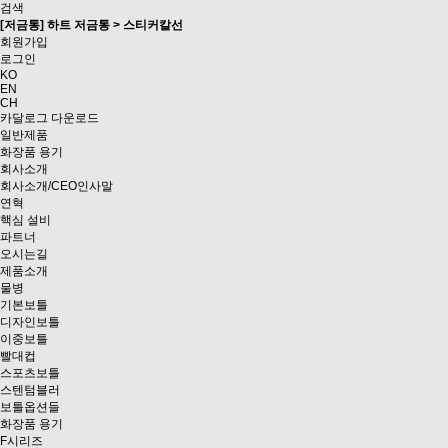
검색
[저금통] 하트 저금통 > 스티커칼선
회원가입
로그인
KO
EN
CH
카달로그 다운로드
일반제품
화장품 용기
회사소개
회사소개/CEO인사말
연혁
핵심 설비
파트너
오시는길
제품소개
물병
기본보틀
디자인보틀
이중보틀
빨대컵
스포츠보틀
스텐텀블러
보틀옵션들
화장품 용기
F시리즈