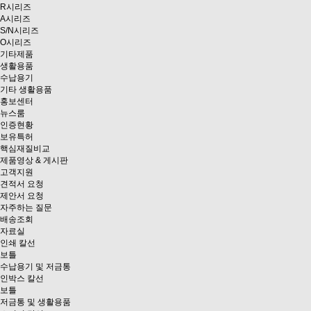
R시리즈
A시리즈
S/N시리즈
O시리즈
기타제품
생활용품
수납용기
기타 생활용품
홍보센터
뉴스룸
인증현황
보유특허
핵심재질비교
제품영상 & 게시판
고객지원
견적서 요청
제안서 요청
자주하는 질문
배송조회
자료실
인쇄 칼선
보틀
수납용기 및 저금통
인박스 칼선
보틀
저금통 및 생활용품